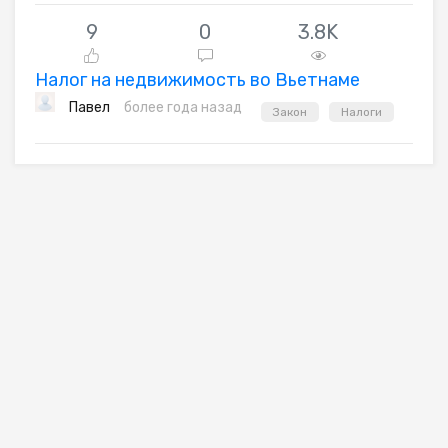
9
0
3.8K
Налог на недвижимость во Вьетнаме
Павел
более года назад
Закон
Налоги
icekem.com
© 2026
Условия использования
Политика