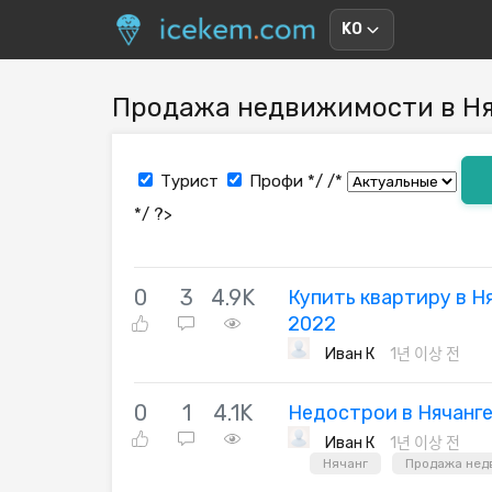
KO
Продажа недвижимости в Ня
Турист
Профи
*/ /*
*/ ?>
0
3
4.9K
Купить квартиру в Н
2022
Иван К
1년 이상 전
0
1
4.1K
Недострои в Нячанге 
Иван К
1년 이상 전
Нячанг
Продажа нед