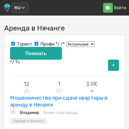
Войти
RU
Аренда в Нячанге
Турист
Профи
*/ /*
*/ ?>
+
12
1
3.9K
Мошенничество при сдаче квартиры в
аренду в Нячанге
Владимир
более года назад
Аренда в Нячанге